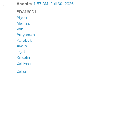
Anonim
1:57 AM, Juli 30, 2026
BDA160D1
Afyon
Manisa
Van
Adıyaman
Karabük
Aydın
Uşak
Kırşehir
Balıkesir
Balas