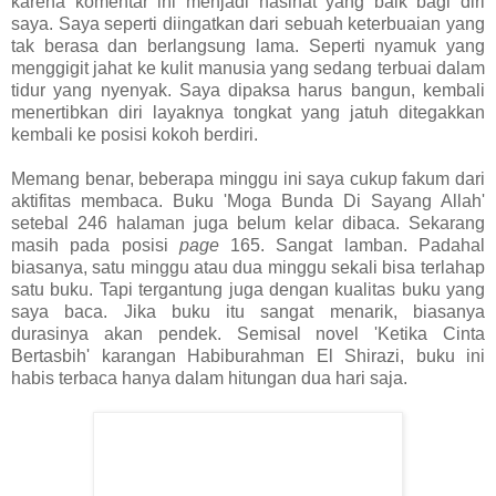
karena komentar ini menjadi nasihat yang baik bagi diri
saya. Saya seperti diingatkan dari sebuah keterbuaian yang
tak berasa dan berlangsung lama. Seperti nyamuk yang
menggigit jahat ke kulit manusia yang sedang terbuai dalam
tidur yang nyenyak. Saya dipaksa harus bangun, kembali
menertibkan diri layaknya tongkat yang jatuh ditegakkan
kembali ke posisi kokoh berdiri.
Memang benar, beberapa minggu ini saya cukup fakum dari
aktifitas membaca. Buku 'Moga Bunda Di Sayang Allah'
setebal 246 halaman juga belum kelar dibaca. Sekarang
masih pada posisi
page
165. Sangat lamban. Padahal
biasanya, satu minggu atau dua minggu sekali bisa terlahap
satu buku. Tapi tergantung juga dengan kualitas buku yang
saya baca. Jika buku itu sangat menarik, biasanya
durasinya akan pendek. Semisal novel 'Ketika Cinta
Bertasbih' karangan Habiburahman El Shirazi, buku ini
habis terbaca hanya dalam hitungan dua hari saja.