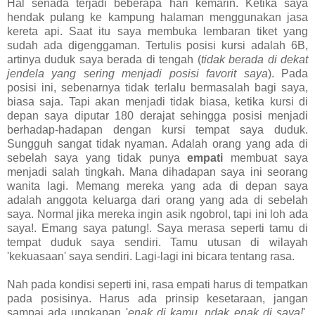
Hal senada terjadi beberapa hari kemarin. Ketika saya
hendak pulang ke kampung halaman menggunakan jasa
kereta api. Saat itu saya membuka lembaran tiket yang
sudah ada digenggaman. Tertulis posisi kursi adalah 6B,
artinya duduk saya berada di tengah (
tidak berada di dekat
jendela yang sering menjadi posisi favorit saya
). Pada
posisi ini, sebenarnya tidak terlalu bermasalah bagi saya,
biasa saja. Tapi akan menjadi tidak biasa, ketika kursi di
depan saya diputar 180 derajat sehingga posisi menjadi
berhadap-hadapan dengan kursi tempat saya duduk.
Sungguh sangat tidak nyaman. Adalah orang yang ada di
sebelah saya yang tidak punya
empati
membuat saya
menjadi salah tingkah. Mana dihadapan saya ini seorang
wanita lagi. Memang mereka yang ada di depan saya
adalah anggota keluarga dari orang yang ada di sebelah
saya. Normal jika mereka ingin asik ngobrol, tapi ini loh ada
saya!. Emang saya patung!. Saya merasa seperti tamu di
tempat duduk saya sendiri. Tamu utusan di wilayah
'kekuasaan' saya sendiri. Lagi-lagi ini bicara tentang rasa.
Nah pada kondisi seperti ini, rasa empati harus di tempatkan
pada posisinya. Harus ada prinsip kesetaraan, jangan
sampai ada ungkapan '
enak di kamu, ndak enak di saya!
'.