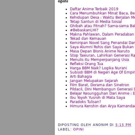
opini
Daftar Anime Terbaik 2019
Cara Menumbuhkan Minat Baca, Bela
Kehidupan Desa : Waktu Berjalan 
Tetap Santun di Media Sosial
Ghibah atau Fitnah? Sama-sama Ba
#BebaskanLHI?
Makna Pahlawan, Dalam Peradaban 
Tekad dan Kemauan
Kemiripan Novel Sang Penandai Da
Saya Alumni Rohis dan Saya Bukan T
Masa Depan Bisnis Anime Naruto
Stop Tawuran, Lahirkan Generasi R
Menulis itu Memperpanjang Usia
Refleksi Orang Tua
Harga BBM Naik? Logika Nurani
Subsidi BBM di Negeri Age Of Empi
Arti Bahagia
Jangan Melupakan Sejarah
Film Barat, Dorama dan Sinetron
Pildacil, Dini Membangun Generasi D
Belajar Kesungguhan Dari Anime : 
Ibu Yoyoh Yusroh di Mata Saya
Paradoks Tulisan?
Himura Kenshin dan Arya Kamand
DIPOSTING OLEH
ANONIM
DI
5:15 PM
LABEL:
OPINI