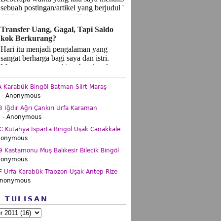
sebuah postingan/artikel yang berjudul '
SEO, makanan apa itu '. Beberapa jam
setelah ...
Transfer Uang, Gagal, Tapi Saldo
kok Berkurang?
Hari itu menjadi pengalaman yang
sangat berharga bagi saya dan istri.
Momen yang mungkin tak terlupakan
seumur hidup. Bukan kesan yan...
Karabük Bingöl Batman Siirt Maraş
- Anonymous
Iğdır Ağrı Çankırı Urfa Karaman
.
- Anonymous
 Kütahya Isparta Bingöl Uşak Çanakkale
nonymous
Kastamonu Muş Balıkesir Bilecik Bingöl
nonymous
 Urfa Karabük Trabzon Uşak Antep Rize
Anonymous
P TULISAN