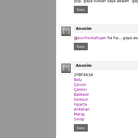
yup, gaya tulisan saya adalah "gaya
Balas
Anonim
@
puchsukahujan
ha ha...
gaya asa
Balas
Anonim
2FBF463A
Bolu
Çorum
Çankırı
Balıkesir
Giresun
Isparta
Ardahan
Maraş
Sinop
Balas