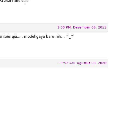
 asal tulis saja"
1:00 PM, Desember 06, 2011
l tulis aja
... , model gaya baru nih... ^_^
11:52 AM, Agustus 03, 2026