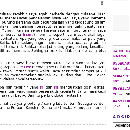
8
ulisan terakhir saya agak berbeda dengan tulisan-tulisan
ekali menarasikan pengalaman masa kecil saya yang bertema
an burung bersama dua begundal lain yang tergabung dalam
skan pengalaman tersebut serasa mengalir begitu saja.
n. Mungkinkah ini semua karena satu minggu terakhir saya
tual bersama
Eliana
? hemm.. sepertinya masuk akal juga.
 berkaitan. Apa yang sedang kita baca maka itu pula yang
 Ketika kita sedang ingin menulis, maka apa yang ada di
adi tema inti. Bahkan bisa jadi orang yang sedang kesulitan
ifitas membaca. Sehingga praktis tidak ada ide yang bisa
04060BFA 
Malatya...
lang tidur saya biasa menyempatkan satu sampai dua jam
959B9A93 
l garapan
Tere Liye
memang seringkali membuat kecanduan.
Kırklarel..
 tawa. Pernah suatu waktu saya telat tidur
sampai pukul
ruan menertawakan tingkah laku Burlian dan Pukat --Tokoh
5DA457EC
di dalam novel tersebut--.
Bat...
- A
pa hari terakhir yang
ini
dan
ini
menguatkan opini diatas.
9E8B12C9 
kenangan yang masih berserak di kepala tentang masa kecil
Am...
- A
 saya pribadi--. Dan itu perlu didokumentasikan.
A46811AF
 hal apa yang sedang / sering kita tonton. Sebagai contoh
Toka...
- 
 anime Rurouni Kenshin (Samurai-X) maka kemudian muncul
ARSI