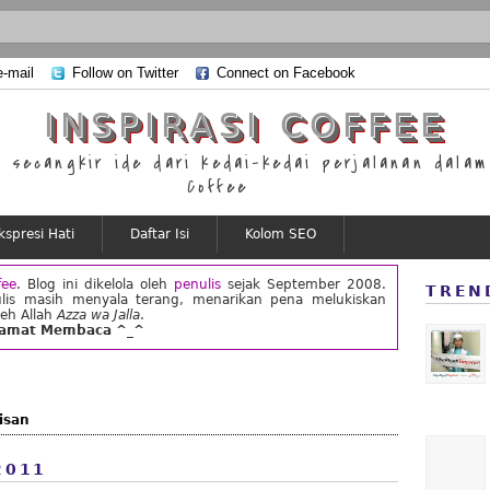
e-mail
Follow on Twitter
Connect on Facebook
INSPIRASI COFFEE
secangkir ide dari kedai-kedai perjalanan dalam 
Coffee
kspresi Hati
Daftar Isi
Kolom SEO
fee
. Blog ini dikelola oleh
penulis
sejak September 2008.
TREN
lis masih menyala terang, menarikan pena melukiskan
leh Allah
Azza wa Jalla
.
lamat Membaca ^_^
isan
2011