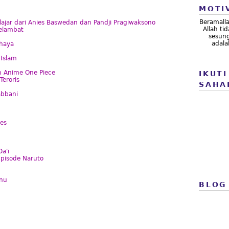
MOTI
Beramall
jar dari Anies Baswedan dan Pandji Pragiwaksono
Allah t
Melambat
sesung
adala
haya
Islam
n Anime One Piece
IKUTI
eroris
SAHA
abbani
res
a'i
Episode Naruto
anu
BLOG