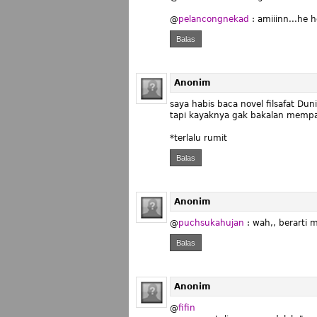
@
pelancongnekad
: amiiinn...he
Balas
Anonim
saya habis baca novel filsafat Dun
tapi kayaknya gak bakalan mempa
*terlalu rumit
Balas
Anonim
@
puchsukahujan
: wah,, berarti 
Balas
Anonim
@
fifin