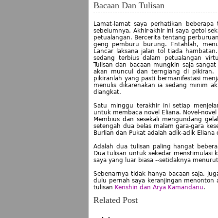
Bacaan Dan Tulisan
Lamat-lamat saya perhatikan beberapa t
sebelumnya. Akhir-akhir ini saya getol s
petualangan. Bercerita tentang perburu
geng pemburu burung. Entahlah, menuli
Lancar laksana jalan tol tiada hambata
sedang terbius dalam petualangan vir
Tulisan dan bacaan mungkin saja sangat
akan muncul dan terngiang di pikiran.
pikiranlah yang pasti bermanifestasi menj
menulis dikarenakan ia sedang minim akt
diangkat.
Satu minggu terakhir ini setiap menje
untuk membaca novel Eliana. Novel-nove
Membius dan sesekali mengundang gelak
setengah dua belas malam gara-gara kese
Burlian dan Pukat adalah adik-adik Eliana 
Adalah dua tulisan paling hangat bebera
Dua tulisan untuk sekedar menstimulasi 
saya yang luar biasa --setidaknya menurut
Sebenarnya tidak hanya bacaan saja, juga
dulu pernah saya keranjingan menonton
tulisan
Kenshin dan Arya Kamandanu
.
Related Post