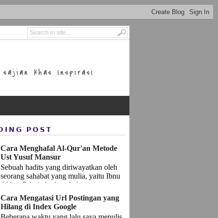
sajian khas Inspirasi
DING POST
Cara Menghafal Al-Qur'an Metode
Ust Yusuf Mansur
Sebuah hadits yang diriwayatkan oleh
seorang sahabat yang mulia, yaitu Ibnu
Abbas RA, ia berkata bahwasannya
Rasulullah SAW bersabda: إِ...
Cara Mengatasi Url Postingan yang
Hilang di Index Google
Beberapa waktu yang lalu saya menulis