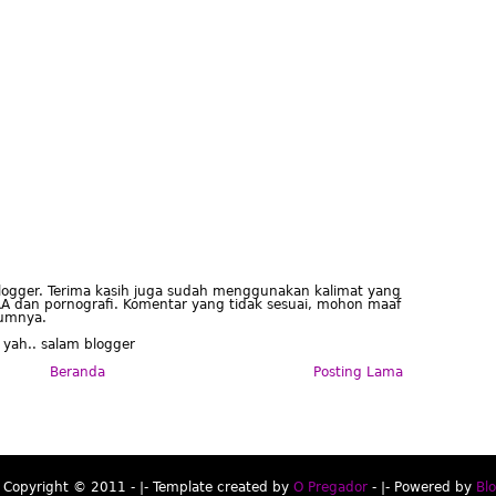
blogger. Terima kasih juga sudah menggunakan kalimat yang
A dan pornografi. Komentar yang tidak sesuai, mohon maaf
lumnya.
 yah.. salam blogger
Beranda
Posting Lama
Copyright © 2011 - |- Template created by
O Pregador
- |- Powered by
Bl