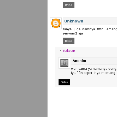
Balas
Unknown
saaya juga namnya fifin...eman
senyum2 aja
Balas
Balasan
Anonim
wah sama ya namanya denga
iya fifin sepertinya memang n
Balas