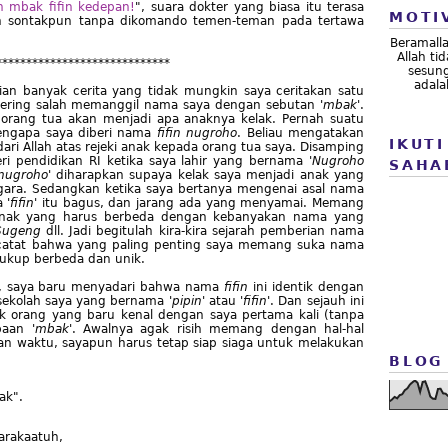
an mbak fifin kedepan!
", suara dokter yang biasa itu terasa
MOTI
an sontakpun tanpa dikomando temen-teman pada tertawa
Beramall
Allah t
*****************************
sesung
adala
kian banyak cerita yang tidak mungkin saya ceritakan satu
ering salah memanggil nama saya dengan sebutan '
mbak
'.
rang tua akan menjadi apa anaknya kelak. Pernah suatu
mengapa saya diberi nama
fifin nugroho
. Beliau mengatakan
IKUTI
dari Allah atas rejeki anak kepada orang tua saya. Disamping
eri pendidikan RI ketika saya lahir yang bernama '
Nugroho
SAHA
nugroho
' diharapkan supaya kelak saya menjadi anak yang
gara. Sedangkan ketika saya bertanya mengenai asal nama
 '
fifin
' itu bagus, dan jarang ada yang menyamai. Memang
 anak yang harus berbeda dengan kebanyakan nama yang
 Sugeng
dll. Jadi begitulah kira-kira sejarah pemberian nama
dicatat bahwa yang paling penting saya memang suka nama
 cukup berbeda dan unik.
sa, saya baru menyadari bahwa nama
fifin
ini identik dengan
ekolah saya yang bernama '
pipin
' atau '
fifin
'. Dan sejauh ini
 orang yang baru kenal dengan saya pertama kali (tanpa
aan '
mbak
'. Awalnya agak risih memang dengan hal-hal
lan waktu, sayapun harus tetap siap siaga untuk melakukan
BLOG
ak".
arakaatuh,