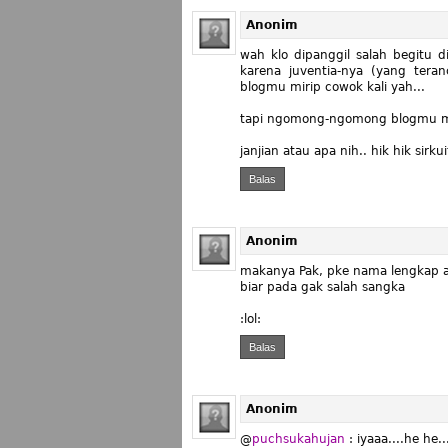
Anonim
wah klo dipanggil salah begitu d
karena juventia-nya (yang ter
blogmu mirip cowok kali yah...
tapi ngomong-ngomong blogmu mir
janjian atau apa nih.. hik hik sirkuit
Balas
Anonim
makanya Pak, pke nama lengkap a
biar pada gak salah sangka
:lol:
Balas
Anonim
@
puchsukahujan
: iyaaa....he he..