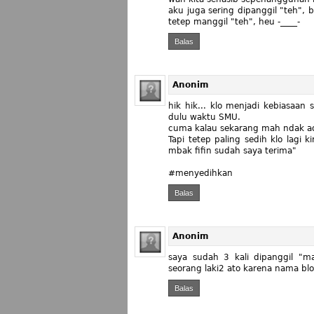
aku juga sering dipanggil "teh",
tetep manggil "teh", heu -____-
Balas
Anonim
hik hik... klo menjadi kebiasaan
dulu waktu SMU.
cuma kalau sekarang mah ndak a
Tapi tetep paling sedih klo lagi k
mbak fifin sudah saya terima"
#menyedihkan
Balas
Anonim
saya sudah 3 kali dipanggil "ma
seorang laki2 ato karena nama blo
Balas