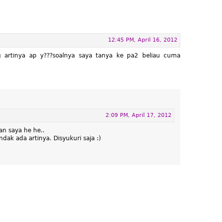
12:45 PM, April 16, 2012
g artinya ap y???soalnya saya tanya ke pa2 beliau cuma
2:09 PM, April 17, 2012
n saya he he..
dak ada artinya. Disyukuri saja :)