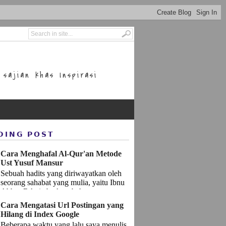
sajian khas Inspirasi
DING POST
Cara Menghafal Al-Qur'an Metode
Ust Yusuf Mansur
Sebuah hadits yang diriwayatkan oleh
seorang sahabat yang mulia, yaitu Ibnu
Abbas RA, ia berkata bahwasannya
Rasulullah SAW bersabda: إِ...
Cara Mengatasi Url Postingan yang
Hilang di Index Google
Beberapa waktu yang lalu saya menulis