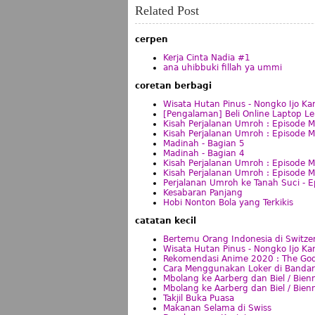
Related Post
cerpen
Kerja Cinta Nadia #1
ana uhibbuki fillah ya ummi
coretan berbagi
Wisata Hutan Pinus - Nongko Ijo Ka
[Pengalaman] Beli Online Laptop L
Kisah Perjalanan Umroh : Episode 
Kisah Perjalanan Umroh : Episode M
Madinah - Bagian 5
Madinah - Bagian 4
Kisah Perjalanan Umroh : Episode 
Kisah Perjalanan Umroh : Episode 
Perjalanan Umroh ke Tanah Suci - E
Kesabaran Panjang
Hobi Nonton Bola yang Terkikis
catatan kecil
Bertemu Orang Indonesia di Switze
Wisata Hutan Pinus - Nongko Ijo Ka
Rekomendasi Anime 2020 : The God
Cara Menggunakan Loker di Bandara
Mbolang ke Aarberg dan Biel / Bien
Mbolang ke Aarberg dan Biel / Bien
Takjil Buka Puasa
Makanan Selama di Swiss