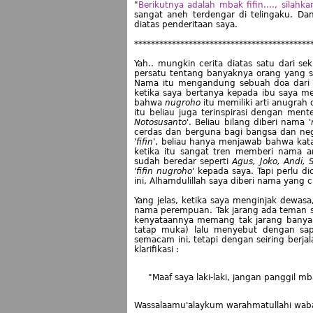
"
Berikutnya adalah mbak fifin...., silahk
sangat aneh terdengar di telingaku. D
diatas penderitaan saya.
******************************************
Yah.. mungkin cerita diatas satu dari se
persatu tentang banyaknya orang yang s
Nama itu mengandung sebuah doa dari o
ketika saya bertanya kepada ibu saya 
bahwa
nugroho
itu memiliki arti anugrah 
itu beliau juga terinspirasi dengan ment
Notosusanto
'. Beliau bilang diberi nama '
cerdas dan berguna bagi bangsa dan ne
'
fifin
', beliau hanya menjawab bahwa kata
ketika itu sangat tren memberi nama
sudah beredar seperti
Agus, Joko, Andi,
'
fifin nugroho
' kepada saya. Tapi perlu 
ini, Alhamdulillah saya diberi nama yang
Yang jelas, ketika saya menginjak dewa
nama perempuan. Tak jarang ada teman s
kenyataannya memang tak jarang banyak
tatap muka) lalu menyebut dengan sap
semacam ini, tetapi dengan seiring berja
klarifikasi :
"Maaf saya laki-laki, jangan panggil mb
Wassalaamu'alaykum warahmatullahi wab