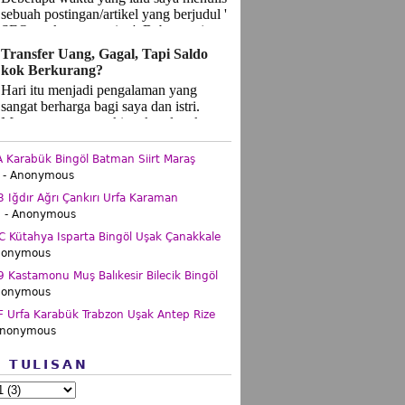
sebuah postingan/artikel yang berjudul '
SEO, makanan apa itu '. Beberapa jam
setelah ...
Transfer Uang, Gagal, Tapi Saldo
kok Berkurang?
Hari itu menjadi pengalaman yang
sangat berharga bagi saya dan istri.
Momen yang mungkin tak terlupakan
seumur hidup. Bukan kesan yan...
Karabük Bingöl Batman Siirt Maraş
- Anonymous
Iğdır Ağrı Çankırı Urfa Karaman
.
- Anonymous
 Kütahya Isparta Bingöl Uşak Çanakkale
nonymous
Kastamonu Muş Balıkesir Bilecik Bingöl
nonymous
 Urfa Karabük Trabzon Uşak Antep Rize
Anonymous
P TULISAN