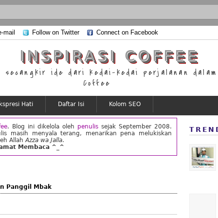
e-mail
Follow on Twitter
Connect on Facebook
INSPIRASI COFFEE
secangkir ide dari kedai-kedai perjalanan dalam 
Coffee
kspresi Hati
Daftar Isi
Kolom SEO
fee
. Blog ini dikelola oleh
penulis
sejak September 2008.
TREN
lis masih menyala terang, menarikan pena melukiskan
leh Allah
Azza wa Jalla
.
lamat Membaca ^_^
n Panggil Mbak