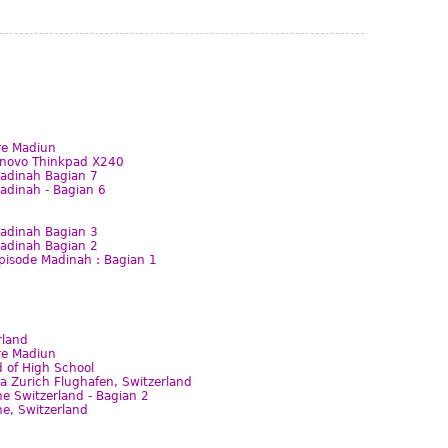
re Madiun
enovo Thinkpad X240
Madinah Bagian 7
adinah - Bagian 6
Madinah Bagian 3
Madinah Bagian 2
pisode Madinah : Bagian 1
rland
re Madiun
 of High School
 Zurich Flughafen, Switzerland
ne Switzerland - Bagian 2
ne, Switzerland