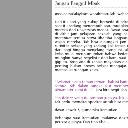
Jangan Panggil Mbak
Assalaamu'alaykum warahmatullahi wabar
Hari itu hari yang cukup berbeda di sek
saat itu sedang menempuh atau mungkin ba
mereka dari universitas mana). Dasar an
di akhir jam pelajaran sekolah yang s
membuat semua siswa tiba-tiba langsun
wajah mereka. Tak bisa dipungkiri jam
rutinitas belajar yang kadang kali terasa
dari pagi hingga menjelang siang ini, 
kelas mulai mengumumkan bahwa kedatang
mungkin hanya segelintir dari kami saat
gigi itu. Yang ada di kepala mayoritas 
penting bukan proses belajar mengajar.
memasuki ruangan kelas.
"
Selamat siang teman teman, kali ini ka
semua. Yah dalam rangka ikut memberik
almamater kami dulu
", kira-kira begitula
"
eh dokter yang itu tampan juga ya..hik h
tak perlu memakai speaker untuk bisa m
dasar cewek!!, gumamku kemudian.
Beberapa saat kemudian mulainya dokte
periksa giginya. Dan tiba tiba...