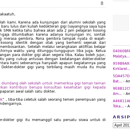
8
akaatuh,
olah kami. Karena ada kunjungan dari alumni sekolah yang
ru lulus dari kuliah kedokteran gigi (sayangnya saya lupa
ak SMA ketika tahu bahwa akan ada 2 jam pelajaran kosong
engaja ditumbalkan karena adanya kunjungan ini, sontak
g merasa gembira. Rona gembira tampak nyata di wajah-
 kosong identik dengan otak yang berhenti sejenak dari
 membosankan. Setelah melalui serangkaian aktifitas belajar
akhirnya waktu yang ditunggu-tunggupun tiba juga. Ketua
04060BFA 
an para dokter gigi akan segera tiba. Kalau boleh jujur,
Malatya...
 itu yang cukup antusias dengan kedatangan dokter-dokter
diantara kami sebenarnya hanyalah apapun kegiatannya yang
959B9A93 
 Dokter-dokter gigi yang terbilang masih muda itu mulai
Kırklarel..
5DA457EC
Bat...
- A
mi diundang oleh sekolah untuk memeriksa gigi teman teman
an kontribusi berupa konsultasi kesehatan gigi kepada
9E8B12C9 
h paparan awal salah satu dokter.
Am...
- A
ik
" , tiba-tiba celetuk salah seorang temen perempuan yang
A46811AF
endengarnya.
Toka...
- 
ARSI
r-dokter gigi itu memanggil satu persatu siswa untuk di