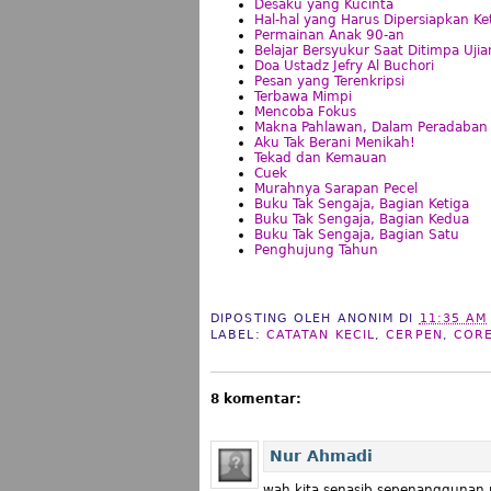
Desaku yang Kucinta
Hal-hal yang Harus Dipersiapkan K
Permainan Anak 90-an
Belajar Bersyukur Saat Ditimpa Ujia
Doa Ustadz Jefry Al Buchori
Pesan yang Terenkripsi
Terbawa Mimpi
Mencoba Fokus
Makna Pahlawan, Dalam Peradaban 
Aku Tak Berani Menikah!
Tekad dan Kemauan
Cuek
Murahnya Sarapan Pecel
Buku Tak Sengaja, Bagian Ketiga
Buku Tak Sengaja, Bagian Kedua
Buku Tak Sengaja, Bagian Satu
Penghujung Tahun
DIPOSTING OLEH
ANONIM
DI
11:35 AM
LABEL:
CATATAN KECIL
,
CERPEN
,
CORE
8 komentar:
Nur Ahmadi
wah kita senasib sepenanggunan