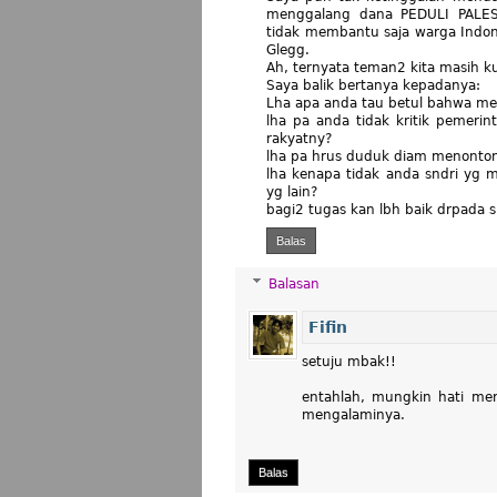
menggalang dana PEDULI PALEST
tidak membantu saja warga Indone
Glegg.
Ah, ternyata teman2 kita masih 
Saya balik bertanya kepadanya:
Lha apa anda tau betul bahwa mer
lha pa anda tidak kritik pemeri
rakyatny?
lha pa hrus duduk diam menonton
lha kenapa tidak anda sndri yg
yg lain?
bagi2 tugas kan lbh baik drpada s
Balas
Balasan
Fifin
setuju mbak!!
entahlah, mungkin hati mer
mengalaminya.
Balas