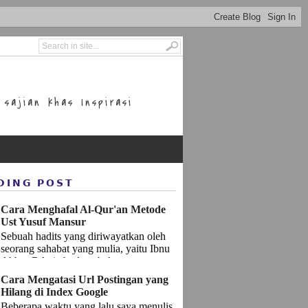
sajian khas Inspirasi
DING POST
Cara Menghafal Al-Qur'an Metode
Ust Yusuf Mansur
Sebuah hadits yang diriwayatkan oleh
seorang sahabat yang mulia, yaitu Ibnu
Abbas RA, ia berkata bahwasannya
Rasulullah SAW bersabda: إِ...
Cara Mengatasi Url Postingan yang
Hilang di Index Google
Beberapa waktu yang lalu saya menulis