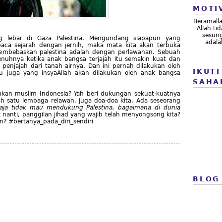
MOTI
Beramall
Allah t
sesung
ng lebar di Gaza Palestina. Mengundang siapapun yang
adala
baca sejarah dengan jernih, maka mata kita akan terbuka
membebaskan palestina adalah dengan perlawanan. Sebuah
nuhnya ketika anak bangsa terjajah itu semakin kuat dan
enjajah dari tanah airnya. Dan ini pernah dilakukan oleh
IKUTI
tu juga yang insyaAllah akan dilakukan oleh anak bangsa
SAHA
kukan muslim Indonesia? Yah beri dukungan sekuat-kuatnya
alah satu lembaga relawan, juga doa-doa kita. Ada seseorang
aja tidak mau mendukung Palestina, bagaimana di dunia
t nanti, panggilan jihad yang wajib telah menyongsong kita?
in? #bertanya_pada_diri_sendiri
BLOG