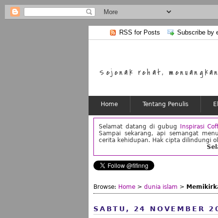
RSS for Posts
Subscribe by 
Sejenak rehat, menuangkan 
Home
Tentang Penulis
E
Selamat datang di gubug
Inspirasi Cof
Sampai sekarang, api semangat menu
cerita kehidupan. Hak cipta dilindungi o
Se
Browse:
Home
>
dunia islam
>
Memikirka
SABTU, 24 NOVEMBER 2