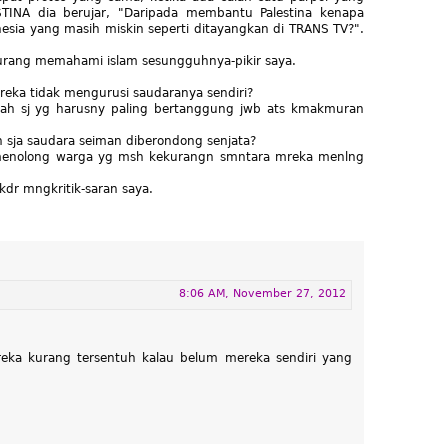
INA dia berujar, "Daripada membantu Palestina kenapa
sia yang masih miskin seperti ditayangkan di TRANS TV?".
kurang memahami islam sesungguhnya-pikir saya.
eka tidak mengurusi saudaranya sendiri?
ntah sj yg harusny paling bertanggung jwb ats kmakmuran
 sja saudara seiman diberondong senjata?
 menolong warga yg msh kekurangn smntara mreka menlng
kdr mngkritik-saran saya.
8:06 AM, November 27, 2012
eka kurang tersentuh kalau belum mereka sendiri yang