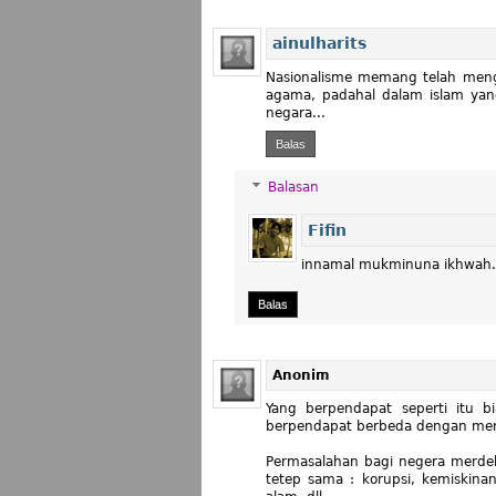
ainulharits
Nasionalisme memang telah meng
agama, padahal dalam islam ya
negara...
Balas
Balasan
Fifin
innamal mukminuna ikhwah.
Balas
Anonim
Yang berpendapat seperti itu b
berpendapat berbeda dengan mer
Permasalahan bagi negera merdeka
tetep sama : korupsi, kemiskinan