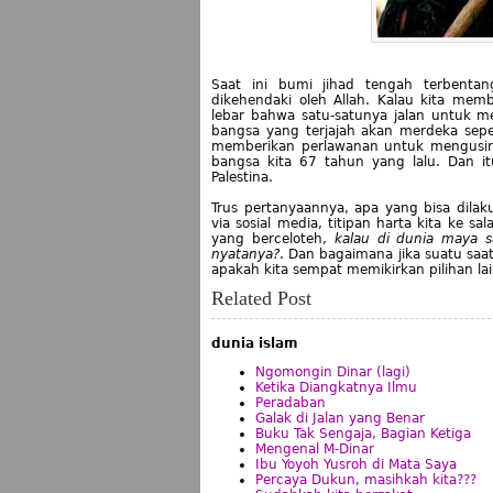
Saat ini bumi jihad tengah terbenta
dikehendaki oleh Allah. Kalau kita mem
lebar bahwa satu-satunya jalan untuk 
bangsa yang terjajah akan merdeka sepe
memberikan perlawanan untuk mengusir p
bangsa kita 67 tahun yang lalu. Dan i
Palestina.
Trus pertanyaannya, apa yang bisa dila
via sosial media, titipan harta kita ke s
yang berceloteh,
kalau di dunia maya s
nyatanya?
. Dan bagaimana jika suatu saa
apakah kita sempat memikirkan pilihan la
Related Post
dunia islam
Ngomongin Dinar (lagi)
Ketika Diangkatnya Ilmu
Peradaban
Galak di Jalan yang Benar
Buku Tak Sengaja, Bagian Ketiga
Mengenal M-Dinar
Ibu Yoyoh Yusroh di Mata Saya
Percaya Dukun, masihkah kita???