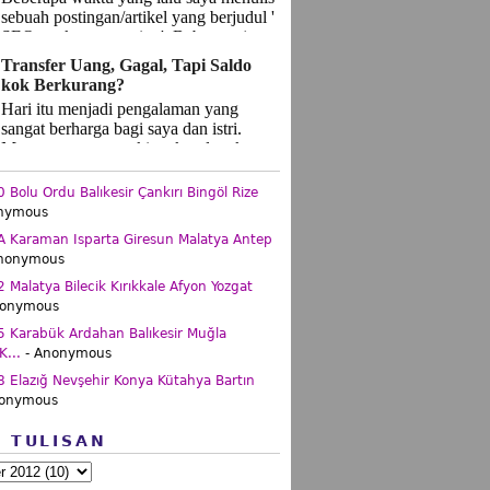
sebuah postingan/artikel yang berjudul '
SEO, makanan apa itu '. Beberapa jam
setelah ...
Transfer Uang, Gagal, Tapi Saldo
kok Berkurang?
Hari itu menjadi pengalaman yang
sangat berharga bagi saya dan istri.
Momen yang mungkin tak terlupakan
seumur hidup. Bukan kesan yan...
Bolu Ordu Balıkesir Çankırı Bingöl Rize
nymous
 Karaman Isparta Giresun Malatya Antep
nonymous
Malatya Bilecik Kırıkkale Afyon Yozgat
nonymous
 Karabük Ardahan Balıkesir Muğla
...
- Anonymous
Elazığ Nevşehir Konya Kütahya Bartın
nonymous
P TULISAN