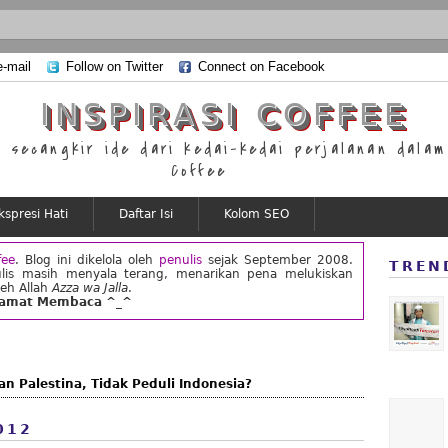
e-mail
Follow on Twitter
Connect on Facebook
INSPIRASI COFFEE
secangkir ide dari kedai-kedai perjalanan dalam 
Coffee
kspresi Hati
Daftar Isi
Kolom SEO
fee
. Blog ini dikelola oleh
penulis
sejak September 2008.
TREN
lis masih menyala terang, menarikan pena melukiskan
leh Allah
Azza wa Jalla
.
lamat Membaca ^_^
n Palestina, Tidak Peduli Indonesia?
012