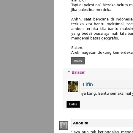
alam, dll.
Tapi di palestina? Mereka belum 
jika palestina merdeka.
Ahhh, saat bencana di indonesia
terluka kita bantu maksimal, saa
ambon terluka kita bantu maksima
yang beda? biasa aja mah kita ba
mengenal batas geografis,
Salam,
Arek magetan dukung kemerdekaa
Balas
Balasan
Fifin
iya kang. Bantu semaksimal y
Balas
Anonim
Saya pun tak ketinggalan menda