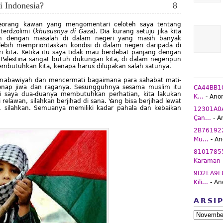
i Indonesia?
8
seorang kawan yang mengomentari celoteh saya tentang
terdzolimi (
khususnya di Gaza
). Dia kurang setuju jika kita
kan dengan masalah di dalam negeri yang masih banyak
lebih memprioritaskan kondisi di dalam negeri daripada di
ri kita. Ketika itu saya tidak mau berdebat panjang dengan
alestina sangat butuh dukungan kita, di dalam negeripun
embutuhkan kita, kenapa harus dilupakan salah satunya.
h nabawiyah dan mencermati bagaimana para sahabat mati-
enap jiwa dan raganya. Sesungguhnya sesama muslim itu
CA44BB10 
i saya dua-duanya membutuhkan perhatian, kita lakukan
K...
- Ano
relawan, silahkan berjihad di sana. Yang bisa berjihad lewat
a, silahkan. Semuanya memiliki kadar pahala dan kebaikan
12301A0A
Çan...
- A
2B761922 
Mu...
- A
81017855
Karaman K
9D2EA9F8 
Kili...
- A
ARSI