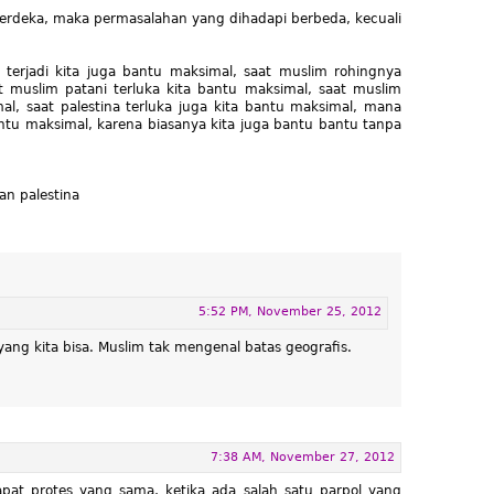
merdeka, maka permasalahan yang dihadapi berbeda, kecuali
 terjadi kita juga bantu maksimal, saat muslim rohingnya
t muslim patani terluka kita bantu maksimal, saat muslim
l, saat palestina terluka juga kita bantu maksimal, mana
ntu maksimal, karena biasanya kita juga bantu bantu tanpa
n palestina
5:52 PM, November 25, 2012
ang kita bisa. Muslim tak mengenal batas geografis.
7:38 AM, November 27, 2012
pat protes yang sama, ketika ada salah satu parpol yang