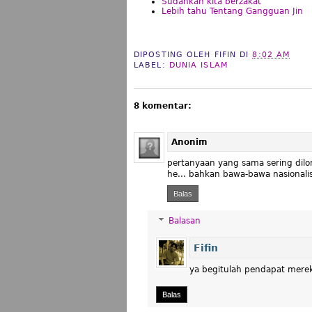
Sudahkah kita berzakat
Lebih tahu Tentang Gangguan Jin
DIPOSTING OLEH
FIFIN
DI
8:02 AM
LABEL:
DUNIA ISLAM
8 komentar:
Anonim
pertanyaan yang sama sering dilo
he... bahkan bawa-bawa nasionali
Balas
Balasan
Fifin
ya begitulah pendapat mere
Balas