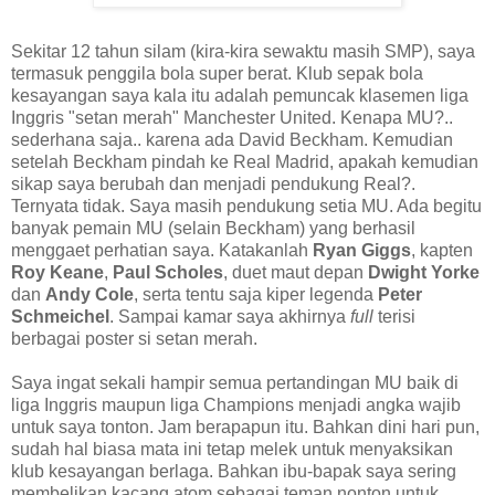
Sekitar 12 tahun silam (kira-kira sewaktu masih SMP), saya
termasuk penggila bola super berat. Klub sepak bola
kesayangan saya kala itu adalah pemuncak klasemen liga
Inggris "setan merah" Manchester United. Kenapa MU?..
sederhana saja.. karena ada David Beckham. Kemudian
setelah Beckham pindah ke Real Madrid, apakah kemudian
sikap saya berubah dan menjadi pendukung Real?.
Ternyata tidak. Saya masih pendukung setia MU. Ada begitu
banyak pemain MU (selain Beckham) yang berhasil
menggaet perhatian saya. Katakanlah
Ryan Giggs
, kapten
Roy Keane
,
Paul Scholes
, duet maut depan
Dwight Yorke
dan
Andy Cole
, serta tentu saja kiper legenda
Peter
Schmeichel
. Sampai kamar saya akhirnya
full
terisi
berbagai poster si setan merah.
Saya ingat sekali hampir semua pertandingan MU baik di
liga Inggris maupun liga Champions menjadi angka wajib
untuk saya tonton. Jam berapapun itu. Bahkan dini hari pun,
sudah hal biasa mata ini tetap melek untuk menyaksikan
klub kesayangan berlaga. Bahkan ibu-bapak saya sering
membelikan kacang atom sebagai teman nonton untuk