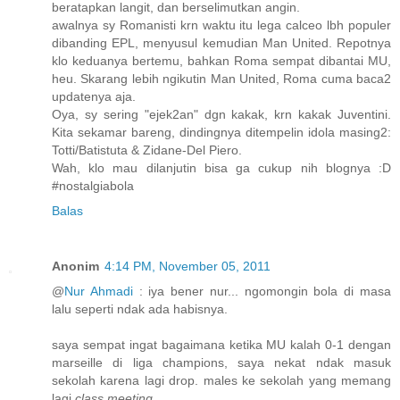
beratapkan langit, dan berselimutkan angin.
awalnya sy Romanisti krn waktu itu lega calceo lbh populer
dibanding EPL, menyusul kemudian Man United. Repotnya
klo keduanya bertemu, bahkan Roma sempat dibantai MU,
heu. Skarang lebih ngikutin Man United, Roma cuma baca2
updatenya aja.
Oya, sy sering "ejek2an" dgn kakak, krn kakak Juventini.
Kita sekamar bareng, dindingnya ditempelin idola masing2:
Totti/Batistuta & Zidane-Del Piero.
Wah, klo mau dilanjutin bisa ga cukup nih blognya :D
#nostalgiabola
Balas
Anonim
4:14 PM, November 05, 2011
@
Nur Ahmadi
: iya bener nur... ngomongin bola di masa
lalu seperti ndak ada habisnya.
saya sempat ingat bagaimana ketika MU kalah 0-1 dengan
marseille di liga champions, saya nekat ndak masuk
sekolah karena lagi drop. males ke sekolah yang memang
lagi
class meeting