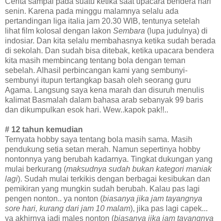
Cerita sampai pada suatu ketika saat upacara bendera hari
senin. Karena pada minggu malamnya selalu ada
pertandingan liga italia jam 20.30 WIB, tentunya setelah
lihat film kolosal dengan lakon
Sembara
(lupa judulnya) di
indosiar. Dan kita selalu membahasnya ketika sudah berada
di sekolah. Dan sudah bisa ditebak, ketika upacara bendera
kita masih membincang tentang bola dengan teman
sebelah. Alhasil perbincangan kami yang sembunyi-
sembunyi itupun tertangkap basah oleh seorang guru
Agama. Langsung saya kena marah dan disuruh menulis
kalimat Basmalah dalam bahasa arab sebanyak 99 baris
dan dikumpulkan esok hari. Wew..kapok pak!!..
# 12 tahun kemudian
Ternyata hobby saya tentang bola masih sama. Masih
pendukung setia setan merah. Namun sepertinya hobby
nontonnya yang berubah kadarnya. Tingkat dukungan yang
mulai berkurang (
maksudnya sudah bukan kategori maniak
lagi
). Sudah mulai terkikis dengan berbagai kesibukan dan
pemikiran yang mungkin sudah berubah. Kalau pas lagi
pengen nonton.. ya nonton (
biasanya jika jam tayangnya
sore hari, kurang dari jam 10 malam
), jika pas lagi capek...
ya akhirnya jadi males nonton (
biasanya jika jam tayangnya