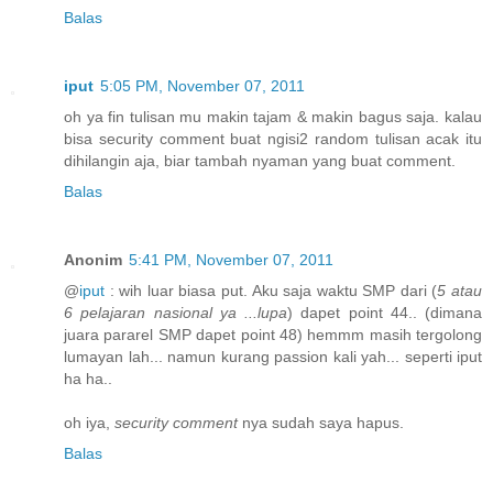
Balas
iput
5:05 PM, November 07, 2011
oh ya fin tulisan mu makin tajam & makin bagus saja. kalau
bisa security comment buat ngisi2 random tulisan acak itu
dihilangin aja, biar tambah nyaman yang buat comment.
Balas
Anonim
5:41 PM, November 07, 2011
@
iput
: wih luar biasa put. Aku saja waktu SMP dari (
5 atau
6 pelajaran nasional ya ...lupa
) dapet point 44.. (dimana
juara pararel SMP dapet point 48) hemmm masih tergolong
lumayan lah... namun kurang passion kali yah... seperti iput
ha ha..
oh iya,
security comment
nya sudah saya hapus.
Balas