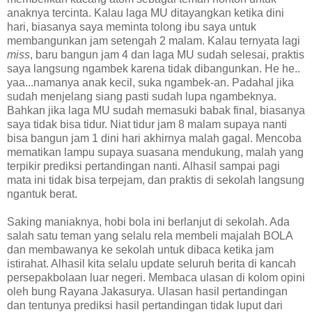
anaknya tercinta. Kalau laga MU ditayangkan ketika dini
hari, biasanya saya meminta tolong ibu saya untuk
membangunkan jam setengah 2 malam. Kalau ternyata lagi
miss
, baru bangun jam 4 dan laga MU sudah selesai,
praktis
saya langsung ngambek karena tidak dibangunkan. He he..
yaa...namanya anak kecil, suka ngambek-an. Padahal jika
sudah menjelang siang pasti sudah lupa ngambeknya.
Bahkan jika laga MU sudah memasuki babak final, biasanya
saya tidak bisa tidur. Niat tidur jam 8 malam supaya nanti
bisa bangun jam 1 dini hari akhirnya malah gagal. Mencoba
mematikan lampu supaya suasana mendukung, malah yang
terpikir prediksi pertandingan nanti. Alhasil sampai pagi
mata ini tidak bisa terpejam, dan praktis di sekolah langsung
ngantuk berat.
Saking maniaknya, hobi bola ini berlanjut di sekolah. Ada
salah satu teman yang selalu rela membeli majalah BOLA
dan membawanya ke sekolah untuk dibaca ketika jam
istirahat. Alhasil kita selalu update seluruh berita di kancah
persepakbolaan luar negeri. Membaca ulasan di kolom opini
oleh bung Rayana Jakasurya. Ulasan hasil pertandingan
dan tentunya prediksi hasil pertandingan tidak luput dari