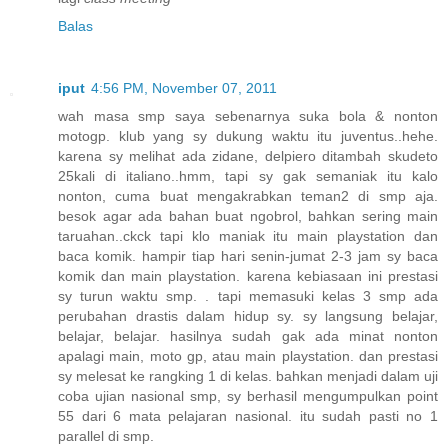
Balas
iput
4:56 PM, November 07, 2011
wah masa smp saya sebenarnya suka bola & nonton
motogp. klub yang sy dukung waktu itu juventus..hehe.
karena sy melihat ada zidane, delpiero ditambah skudeto
25kali di italiano..hmm, tapi sy gak semaniak itu kalo
nonton, cuma buat mengakrabkan teman2 di smp aja.
besok agar ada bahan buat ngobrol, bahkan sering main
taruahan..ckck tapi klo maniak itu main playstation dan
baca komik. hampir tiap hari senin-jumat 2-3 jam sy baca
komik dan main playstation. karena kebiasaan ini prestasi
sy turun waktu smp. . tapi memasuki kelas 3 smp ada
perubahan drastis dalam hidup sy. sy langsung belajar,
belajar, belajar. hasilnya sudah gak ada minat nonton
apalagi main, moto gp, atau main playstation. dan prestasi
sy melesat ke rangking 1 di kelas. bahkan menjadi dalam uji
coba ujian nasional smp, sy berhasil mengumpulkan point
55 dari 6 mata pelajaran nasional. itu sudah pasti no 1
parallel di smp.