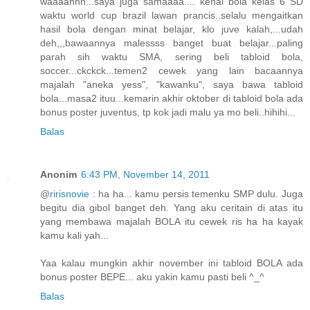
waaaahhh...saya juga samaaaa.... kenal bola kelas 6 SD
waktu world cup brazil lawan prancis..selalu mengaitkan
hasil bola dengan minat belajar, klo juve kalah,...udah
deh,,,bawaannya malessss banget buat belajar...paling
parah sih waktu SMA, sering beli tabloid bola,
soccer...ckckck...temen2 cewek yang lain bacaannya
majalah "aneka yess", "kawanku", saya bawa tabloid
bola...masa2 ituu...kemarin akhir oktober di tabloid bola ada
bonus poster juventus, tp kok jadi malu ya mo beli..hihihi...
Balas
Anonim
6:43 PM, November 14, 2011
@
ririsnovie
: ha ha... kamu persis temenku SMP dulu. Juga
begitu dia gibol banget deh. Yang aku ceritain di atas itu
yang membawa majalah BOLA itu cewek ris ha ha kayak
kamu kali yah...
Yaa kalau mungkin akhir november ini tabloid BOLA ada
bonus poster BEPE... aku yakin kamu pasti beli ^_^
Balas